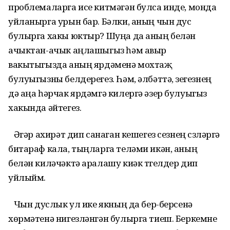
проблемаларга исе китмәгән булса инде, монда
уйланырга урын бар. Бәлки, аның чын дус
булырга хакы юктыр? Шуңа да аның белән
ачыктан-ачык аңлашыгыз һәм авыр
вакытыгызда аның ярдәменә мохтаҗ
булуыгызны белдерегез. Һәм, әлбәттә, үзегезнең
дә аңа һәрчак ярдәмгә килергә әзер булуыгыз
хакында әйтегез.
Әгәр ахирәт дип санаган кешегез сезнең сүзләргә
битараф кала, тыңларга теләми икән, аның
белән киләчәктә аралашу киәк түгелдер дип
уйлыйм.
Чын дуслык ул ике якның да бер-берсенә
хөрмәтенә нигезләнгән булырга тиеш. Беркемне