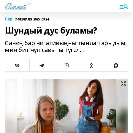
Сер
7 ФЕВРАЛЯ 2025, 09:24
Шундый дус буламы?
Синең бар негативыңны тыңлап арыдым,
мин бит чүп савыты түгел...