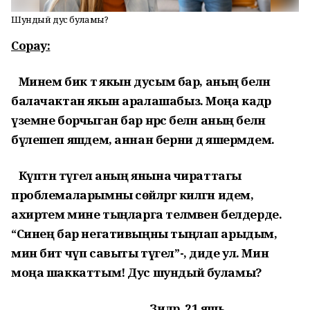
Шундый дус буламы?
Сорау:
Минем бик тә якын дусым бар, аның белән
балачактан якын аралашабыз. Моңа кадәр
үземне борчыган бар нәрсә белән аның белән
бүлешеп яшәдем, аннан берни дә яшермәдем.
Күптән түгел аның янына чираттагы
проблемаларымны сөйләргә килгән идем,
ахирәтем мине тыңларга теләмәвен белдерде.
“Синең бар негативыңны тыңлап арыдым,
мин бит чүп савыты түгел”-, диде ул. Мин
моңа шаккаттым! Дус шундый буламы?
Зиләрә, 21 яшь.