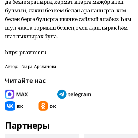
дә безне яратырга, хөрмәт итәргә мәҗбүр итеп
булмый, ләкин без кем белән аралашырга, кем
белән бергә булырга икәнне сайлый алабыз. Һәм
шул чакта тормыш безнең өчен җанлырак һәм
шатлыклырак була.
https: pravmir.ru
Автор:
Гөлара Арсланова
Читайте нас
Партнеры