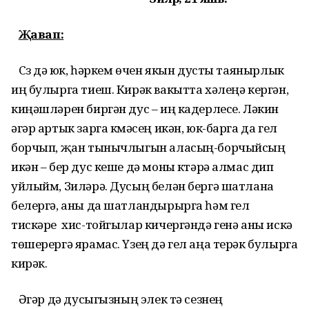
Җавап:
Сүз дә юк, һәркем өчен якын дусты таянырлык
иң булырга тиеш. Кирәк вакытта хәлеңә кергән,
киңәшләрен биргән дус – иң кадерлесе. Ләкин
әгәр артык зарга күмәсең икән, юк-барга да гел
борчып, җан тынычлыгын аласың-борчыйсың
икән – бер дус кеше дә моны күтәрә алмас дип
уйлыйм, Зиләрә. Дусың белән бергә шатлана
белергә, аны да шатландырырга һәм гел
тискәре хис-тойгылар кичергәндә генә аны искә
төшерергә ярамас. Үзең дә гел аңа терәк булырга
кирәк.
Әгәр дә дусыгызның элек тә сезнең