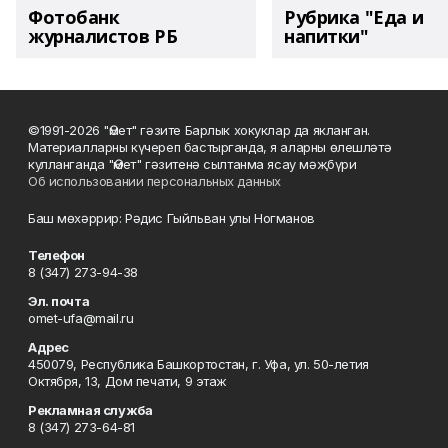
Фотобанк
Рубрика "Еда и
журналистов РБ
напитки"
©1991-2026 "Өмет" гәзите Барлык хокуклар да якланган.
Материалларны күчереп бастырганда, я аларны өлешләтә
кулланганда "Өмет" гәзитенә сылтанма ясау мәҗбүри
Об использовании персональных данных
Баш мөхәррир: Рәдис Гыйльван улы Ногманов
Телефон
8 (347) 273-94-38
Эл. почта
omet-ufa@mail.ru
Адрес
450079, Республика Башкортостан, г. Уфа, ул. 50-летия
Октября, 13, Дом печати, 9 этаж
Рекламная служба
8 (347) 273-64-81