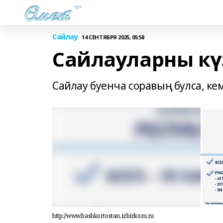
Сайлау
14 СЕНТЯБРЯ 2025, 05:58
Сайлауларны кү
Сайлау буенча соравың булса, ке
http://www.bashkortostan.izbirkom.ru