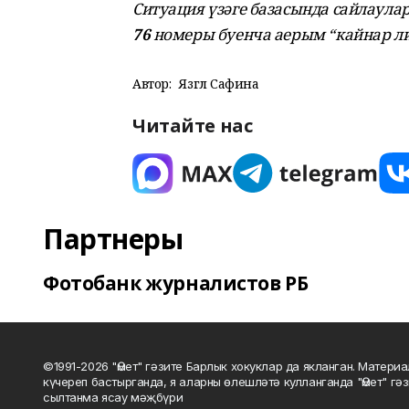
Ситуация үзәге базасында сайлаул
76
номеры буенча аерым “кайнар ли
Автор:
Язгөл Сафина
Читайте нас
Партнеры
Фотобанк журналистов РБ
©1991-2026 "Өмет" гәзите Барлык хокуклар да якланган. Матери
күчереп бастырганда, я аларны өлешләтә кулланганда "Өмет" гә
сылтанма ясау мәҗбүри