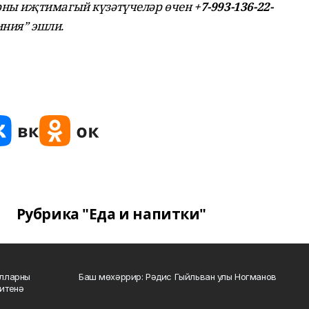
арны иҗтимагый күзәтүчеләр өчен
+7-993-136-22-
ния” эшли.
Рубрика "Еда и напитки"
алларны
Баш мөхәррир: Рәдис Гыйльван улы Ногманов
зитенә