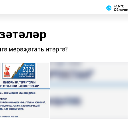
+16 °С
Облачн
зәтәләр
мгә мөрәҗәгать итәргә?