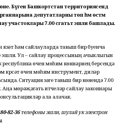
көне. Бүген Башкортстан территориясендә
рганнарына депутатларны төп һәм өстәмә
ау участоклары 7.00 сәгатьтә эшли башлады.
үзәтү һәм сайлауларда тавыш бирү буенча
е эшли. Ул – сайлау процессының ачыклыгын
ук республика өчен мөһим көннәрнең берсендә
әм күрсәтү өчен мөһим инструмент, диләр
да. Ситуация үзәге тавыш бирү көнендә 7.00
и. Аңа мөрәҗәгать итүчеләр сайлау законнары
онсультацияләр ала алачак.
280-82-36
телефоны эшли, шулай ук электрон
u
.