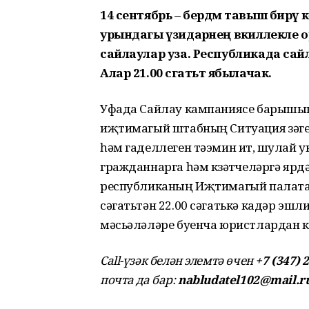
14 сентябрь – бердәм тавыш бирү 
урындагы үзидарәнең вәкиллекле о
сайлаулар уза. Республикада сайл
Алар 21.00 сәгатьтә ябылачак.
Уфада Сайлау кампаниясе барышын к
иҗтимагый штабның Ситуация үзәг
һәм гаделлеген тәэмин итү, шулай 
гражданнарга һәм күзәтүчеләргә ярд
республиканың Иҗтимагый палатасын
сәгатьтән 22.00 сәгатькә кадәр эшл
мәсьәләләре буенча юристлардан к
Call-үзәк белән элемтә өчен
+7 (347) 
почта да бар:
nabludatel102@mail.r