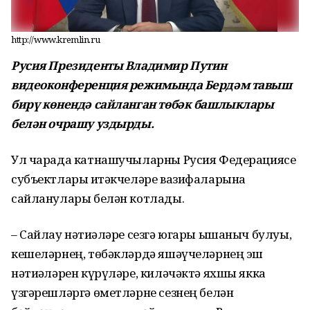
http://www.kremlin.ru
Русия Президенты Владимир Путин
видеоконференция режимында Бердәм тавыш
бирү көнендә сайланган төбәк башлыклары
белән очрашу уздырды.
Ул чарада катнашучыларны Русия Федерациясе
субъектлары җитәкчеләре вазифаларына
сайланулары белән котлады.
– Сайлау нәтиҗәләре сезгә югары ышаныч булуы,
кешеләрнең, төбәкләрдә яшәүчеләрнең эш
нәтиҗәләрен күрүләре, киләчәктә яхшы якка
үзгәрешләргә өметләрне сезнең белән