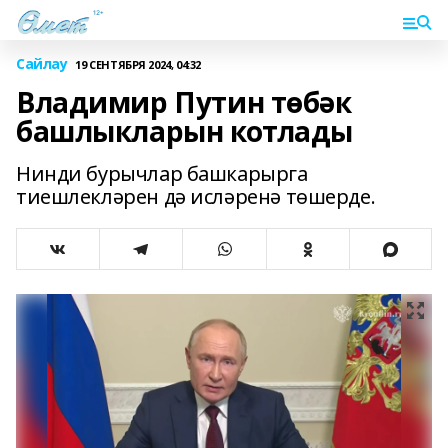
Сайлау
19 СЕНТЯБРЯ 2024, 04:32
Владимир Путин төбәк
башлыкларын котлады
Нинди бурычлар башкарырга
тиешлекләрен дә исләренә төшерде.