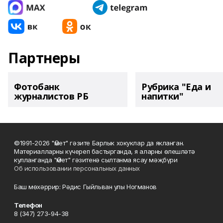
Партнеры
Фотобанк
Рубрика "Еда и
журналистов РБ
напитки"
©1991-2026 "Өмет" гәзите Барлык хокуклар да якланган.
Материалларны күчереп бастырганда, я аларны өлешләтә
кулланганда "Өмет" гәзитенә сылтанма ясау мәҗбүри
Об использовании персональных данных
Баш мөхәррир: Рәдис Гыйльван улы Ногманов
Телефон
8 (347) 273-94-38