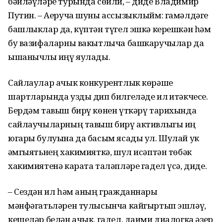
бәйләүләре турында сөйли, – диде Владимир
Путин. – Аеруча шуны ассызыклыйм: гамәлдәге
башлыклар да, күптән түгел эшкә керешкән һәм
бу вазифаларны вакытлыча башкаручылар да
ышанычлы җиңү яулады.
Сайлаулар ачык конкурентлык көрәше
шартларында узды дип билгеләде ил җитәкчесе.
Бердәм тавыш бирү көнен үткәрү тарихында
сайлаучыларның тавыш бирү активлыгы иң
югары булуына да басым ясады ул. Шулай ук
җәмгыятьнең хакимияткә, шул исәптән төбәк
хакимиятенә карата таләпләре гадел үсә, диде.
– Сездән ил һәм аның гражданнары
мәнфәгатьләрен тулысынча кайгыртып эшләү,
кешеләр белән ачык, гадел, даими диалогка әзер