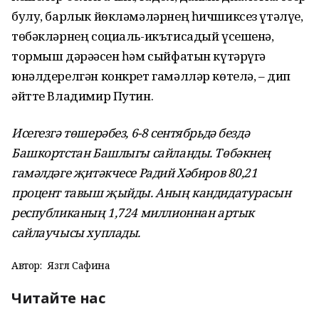
булу, барлык йөкләмәләрнең һичшиксез үтәлүе,
төбәкләрнең социаль-икътисадый үсешенә,
тормыш дәрәҗәсен һәм сыйфатын күтәрүгә
юнәлдерелгән конкрет гамәлләр көтелә, – дип
әйтте Владимир Путин.
Исегезгә төшерәбез, 6-8 сентябрьдә бездә
Башкортстан Башлыгы сайланды. Төбәкнең
гамәлдәге җитәкчесе Радий Хәбиров 80,21
процент тавыш җыйды. Аның кандидатурасын
республиканың 1,724 миллионнан артык
сайлаучысы хуплады.
Автор:
Язгөл Сафина
Читайте нас