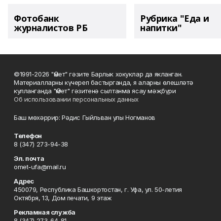
Фотобанк
Рубрика "Еда и
журналистов РБ
напитки"
©1991-2026 "Өмет" гәзите Барлык хокуклар да якланган.
Материалларны күчереп бастырганда, я аларны өлешләтә
кулланганда "Өмет" гәзитенә сылтанма ясау мәҗбүри
Об использовании персональных данных
Баш мөхәррир: Рәдис Гыйльван улы Ногманов
Телефон
8 (347) 273-94-38
Эл. почта
omet-ufa@mail.ru
Адрес
450079, Республика Башкортостан, г. Уфа, ул. 50-летия
Октября, 13, Дом печати, 9 этаж
Рекламная служба
8 (347) 273-64-81