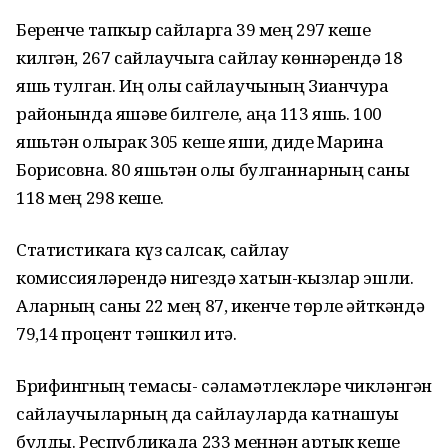
Беренче тапкыр сайларга 39 мең 297 кеше
килгән, 267 сайлаучыга сайлау көннәрендә 18
яшь тулган. Иң олы сайлаучының Зианчура
районында яшәве билгеле, аңа 113 яшь. 100
яшьтән олырак 305 кеше яши, диде Марина
Борисовна. 80 яшьтән олы булганнарның саны
118 мең 298 кеше.
Статистикага күз салсак, сайлау
комиссияләрендә нигездә хатын-кызлар эшли.
Аларның саны 22 мең 87, икенче төрле әйткәндә
79,14 процент тәшкил итә.
Брифингның темасы- сәламәтлекләре чикләнгән
сайлаучыларның да сайлауларда катнашуы
булды. Республикада 233 меңнән артык кеше