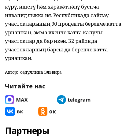
күрү, ишетү һәм хәрәкәтләнү буенча
инвалидлыкка ия. Республикада сайлау
участокларының 90 проценты беренче катта
урнашкан, әмма икенче катта калучы
участоклар да бар икән. 32 районда
участокларның барсы да беренче катта
урнашкан.
Автор:
Әсәдуллина Эльвира
Читайте нас
Партнеры