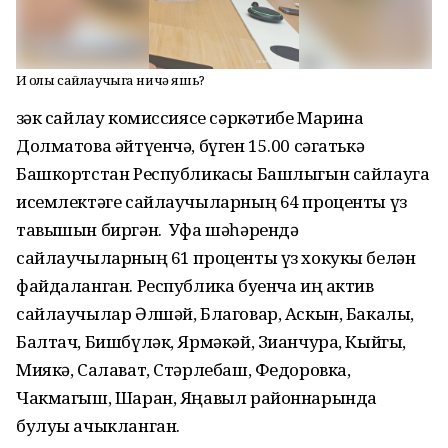
Иң олы сайлаучыга ничә яшь?
Үзәк сайлау комиссиясе сәркәтибе Марина
Долматова әйтүенчә, бүген 15.00 сәгатькә
Башкортстан Республикасы Башлыгын сайлауга
исемлектәге сайлаучыларның 64 проценты үз
тавышын биргән. Уфа шәһәрендә
сайлаучыларның 61 проценты үз хокукы белән
файдаланган. Республика буенча иң актив
сайлаучылар Әлшәй, Благовар, Аскын, Бакалы,
Балтач, Бишбүләк, Ярмәкәй, Зианчура, Кыйгы,
Миякә, Салават, Стәрлебаш, Федоровка,
Чакмагыш, Шаран, Яңавыл районнарында
булуы ачыкланган.