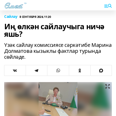
Сайлау
8 СЕНТЯБРЯ 2024, 11:20
Иң өлкән сайлаучыга ничә
яшь?
Үзәк сайлау комиссиясе сәркәтибе Марина
Долматова кызыклы фактлар турында
сөйләде.