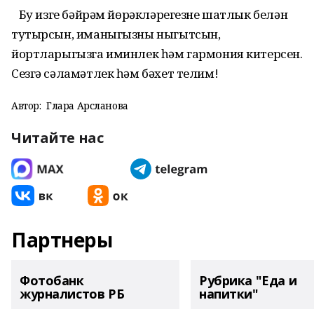
Бу изге бәйрәм йөрәкләрегезне шатлык белән
тутырсын, иманыгызны ныгытсын,
йортларыгызга иминлек һәм гармония китерсен.
Сезгә сәламәтлек һәм бәхет телим!
Автор:
Гөлара Арсланова
Читайте нас
Партнеры
Фотобанк
Рубрика "Еда и
журналистов РБ
напитки"