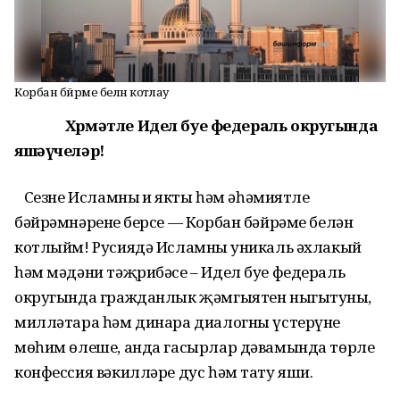
Корбан бәйрәме белән котлау
Хөрмәтле Идел буе федераль округында
яшәүчеләр!
Сезне Исламның иң якты һәм әһәмиятле
бәйрәмнәренең берсе — Корбан бәйрәме белән
котлыйм! Русиядә Исламның уникаль әхлакый
һәм мәдәни тәҗрибәсе – Идел буе федераль
округында гражданлык җәмгыятен ныгытуның,
милләтара һәм динара диалогны үстерүнең
мөһим өлеше, анда гасырлар дәвамында төрле
конфессия вәкилләре дус һәм тату яши.