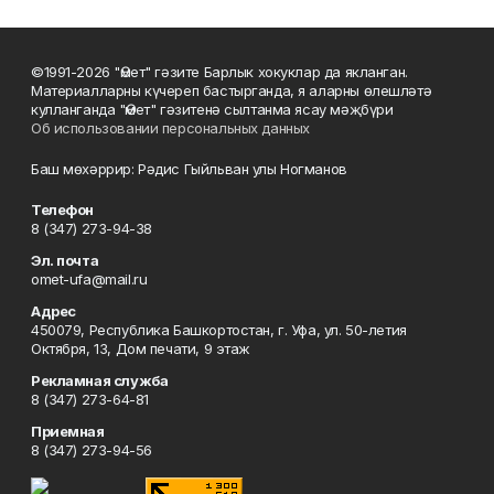
©1991-2026 "Өмет" гәзите Барлык хокуклар да якланган.
Материалларны күчереп бастырганда, я аларны өлешләтә
кулланганда "Өмет" гәзитенә сылтанма ясау мәҗбүри
Об использовании персональных данных
Баш мөхәррир: Рәдис Гыйльван улы Ногманов
Телефон
8 (347) 273-94-38
Эл. почта
omet-ufa@mail.ru
Адрес
450079, Республика Башкортостан, г. Уфа, ул. 50-летия
Октября, 13, Дом печати, 9 этаж
Рекламная служба
8 (347) 273-64-81
Приемная
8 (347) 273-94-56