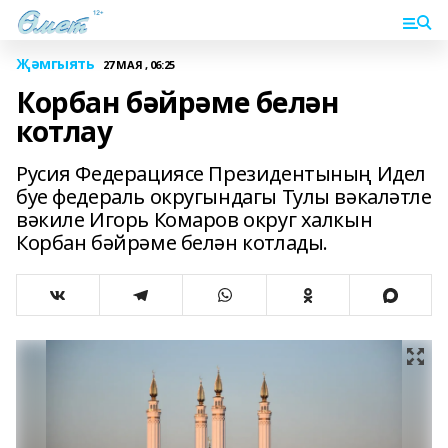
Җәмгыять
27 МАЯ , 06:25
Корбан бәйрәме белән
котлау
Русия Федерациясе Президентының Идел
буе федераль округындагы Тулы вәкаләтле
вәкиле Игорь Комаров округ халкын
Корбан бәйрәме белән котлады.