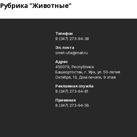
Рубрика "Животные"
Телефон
8 (347) 273-94-38
Эл. почта
omet-ufa@mail.ru
Адрес
450079, Республика
Башкортостан, г. Уфа, ул. 50-летия
Октября, 13, Дом печати, 9 этаж
Рекламная служба
8 (347) 273-64-81
Приемная
8 (347) 273-94-56