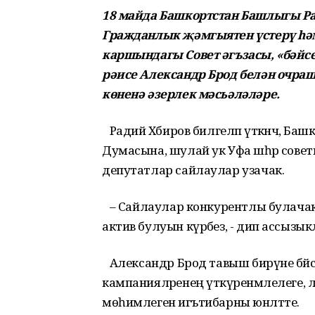
18 майда Башкортстан Башлыгы Р
Гражданлык җәмгыятен үстерү һә
каршындагы Совет әгъзасы, «бәйс
рәисе Александр Брод белән очраш
көненә әзерлек мәсьәләләре.
Радий Хәбиров билгеләп үткәнчә, Баш
Думасына, шулай ук Уфа шәһәр сове
депутатлар сайлаулар узачак.
– Сайлаулар конкурентлы булачак һ
актив булуын күрәбез, - дип ассыз
Александр Брод тавыш бирүне бәйсе
кампанияләренең үтәкүренмәлелеге
мөһимлегенә игътибарны юнәлтте.