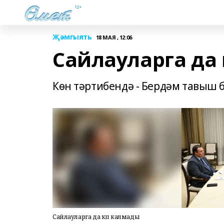
Җәмгыять
18 МАЯ , 12:06
Сайлауларга да
Көн тәртибендә - Бердәм тавыш б
Сайлауларга да күп калмады