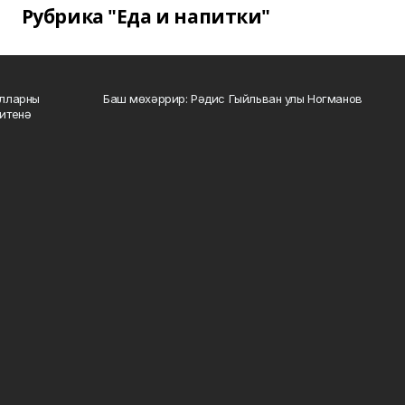
Рубрика "Еда и напитки"
алларны
Баш мөхәррир: Рәдис Гыйльван улы Ногманов
зитенә