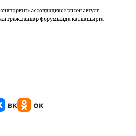
ониторинг» ассоциациясе рәисен август
тан гражданнар форумында катнашырга