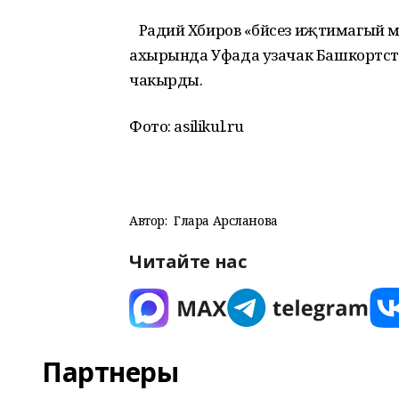
Радий Хәбиров «бәйсез иҗтимагый м
ахырында Уфада узачак Башкортс
чакырды.
Фото: asilikul.ru
Автор:
Гөлара Арсланова
Читайте нас
Партнеры