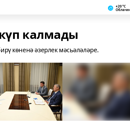
+20 °С
Облачн
 күп калмады
ирү көненә әзерлек мәсьәләләре.