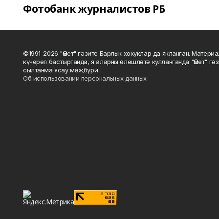
Фотобанк журналистов РБ
©1991-2026 "Өмет" гәзите Барлык хокуклар да якланган. Матери
күчереп бастырганда, я аларны өлешләтә кулланганда "Өмет" гә
сылтанма ясау мәҗбүри
Об использовании персональных данных