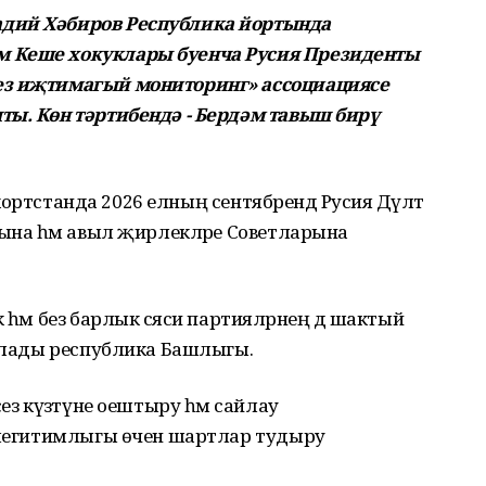
адий Хәбиров Республика йортында
м Кеше хокуклары буенча Русия Президенты
ез иҗтимагый мониторинг» ассоциациясе
ты. Көн тәртибендә - Бердәм тавыш бирү
кортстанда 2026 елның сентябрендә Русия Дәүләт
тына һәм авыл җирлекләре Советларына
әм без барлык сәяси партияләрнең дә шактый
ыклады республика Башлыгы.
з күзәтүне оештыру һәм сайлау
, легитимлыгы өчен шартлар тудыру