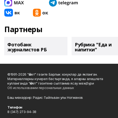
Партнеры
Фотобанк
Рубрика "Еда и
журналистов РБ
напитки"
©1991-2026 "Өмет" гәзите Барлык хокуклар да якланган.
Материалларны күчереп бастырганда, я аларны өлешләтә
кулланганда "Өмет" гәзитенә сылтанма ясау мәҗбүри
Об использовании персональных данных
Баш мөхәррир: Рәдис Гыйльван улы Ногманов
Телефон
8 (347) 273-94-38