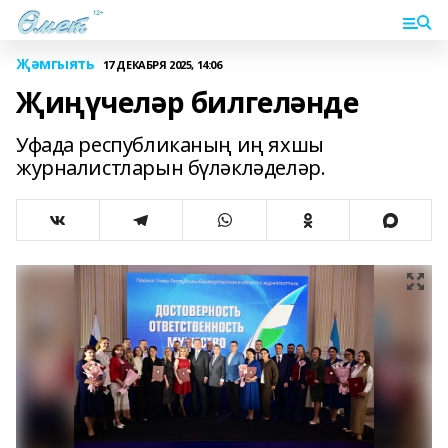
Җәмгыять
17 ДЕКАБРЯ 2025, 14:06
Җиңүчеләр билгеләнде
Уфада республиканың иң яхшы
журналистларын бүләкләделәр.