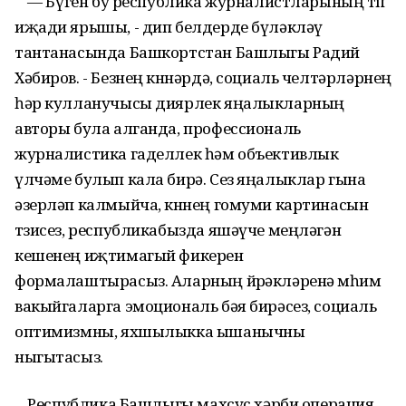
— Бүген бу республика журналистларының төп
иҗади ярышы, - дип белдерде бүләкләү
тантанасында Башкортстан Башлыгы Радий
Хәбиров. - Безнең көннәрдә, социаль челтәрләрнең
һәр кулланучысы диярлек яңалыкларның
авторы була алганда, профессиональ
журналистика гаделлек һәм объективлык
үлчәме булып кала бирә. Сез яңалыклар гына
әзерләп калмыйча, көннең гомуми картинасын
төзисез, республикабызда яшәүче меңләгән
кешенең иҗтимагый фикерен
формалаштырасыз. Аларның йөрәкләренә мөһим
вакыйгаларга эмоциональ бәя бирәсез, социаль
оптимизмны, яхшылыкка ышанычны
ныгытасыз.
Республика Башлыгы махсус хәрби операция