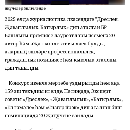
Җиңүчеләр билгеләнде
2025 елда журналистика өлкәсендәге "Дөреслек.
Җаваплылык. Батырлык» дип аталган БР
Башлыгы премиясе лауреатлары исеменә 20
автор һәм иҗат коллективы лаек булды,
аларның эшләре профессиональлек,
гражданлык позициясе һәм кыюлык эталоны
дип танылды.
Конкурс икенче мәртәбә уздырылды һәм аңа
159 эш тәкъдим ителде. Нәтиҗәдә, Эксперт
советы «Дөреслек», «Җаваплылык», «Батырлык»,
«Ел гамәле» һәм «Сизгер йөрәк» дип аталган биш
номинациядә 20 җиңүчене сайлады.