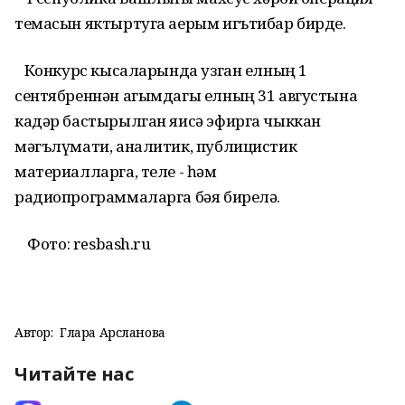
темасын яктыртуга аерым игътибар бирде.
Конкурс кысаларында узган елның 1
сентябреннән агымдагы елның 31 августына
кадәр бастырылган яисә эфирга чыккан
мәгълүмати, аналитик, публицистик
материалларга, теле - һәм
радиопрограммаларга бәя бирелә.
Фото: resbash.ru
Автор:
Гөлара Арсланова
Читайте нас