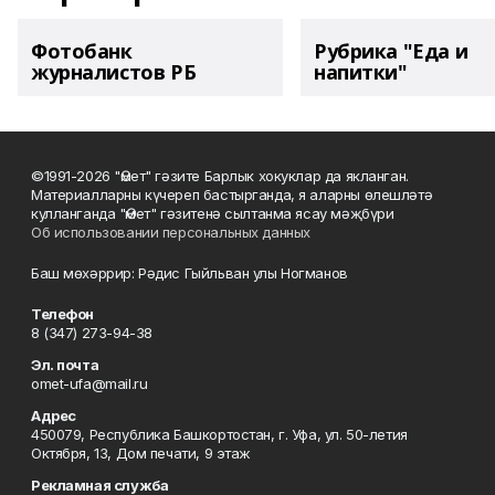
Фотобанк
Рубрика "Еда и
журналистов РБ
напитки"
©1991-2026 "Өмет" гәзите Барлык хокуклар да якланган.
Материалларны күчереп бастырганда, я аларны өлешләтә
кулланганда "Өмет" гәзитенә сылтанма ясау мәҗбүри
Об использовании персональных данных
Баш мөхәррир: Рәдис Гыйльван улы Ногманов
Телефон
8 (347) 273-94-38
Эл. почта
omet-ufa@mail.ru
Адрес
450079, Республика Башкортостан, г. Уфа, ул. 50-летия
Октября, 13, Дом печати, 9 этаж
Рекламная служба