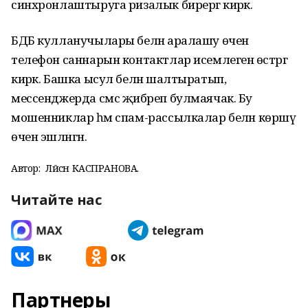
синхронлаштыруга ризалык бирергә кирәк.
БДБ кулланучылары белән аралашу өчен
телефон саннарын контактлар исемлегенә өстәргә
кирәк. Башка ысул белән шалтыратып,
мессенджерда смс җибәреп булмаячак. Бу
мошенниклар һәм спам-рассылкалар белән көрәшү
өчен эшләнгән.
Автор:
Ләйсән КАСПРАНОВА.
Читайте нас
Партнеры