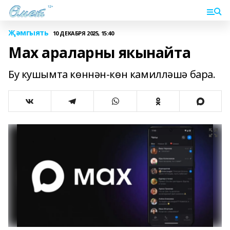
Җәмгыять
10 ДЕКАБРЯ 2025, 15:40
Мах араларны якынайта
Бу кушымта көннән-көн камилләшә бара.