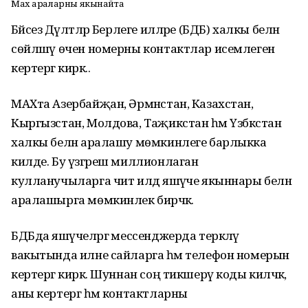
Мах араларны якынайта
Бәйсез Дәүләтләр Берлеге илләре (БДБ) халкы белән
сөйләшү өчен номерны контактлар исемлегенә
кертергә кирәк..
МАХта Азербайҗан, Әрмәнстан, Казахстан,
Кыргызстан, Молдова, Таҗикстан һәм Үзбәкстан
халкы белән аралашу мөмкинлеге барлыкка
килде. Бу үзгәреш миллионлаган
кулланучыларга чит илдә яшәүче якыннары белән
аралашырга мөмкинлек бирәчәк.
БДБда яшәүчеләргә мессенджерда теркәлү
вакытында илне сайларга һәм телефон номерын
кертергә кирәк. Шуннан соң тикшерү коды киләчәк,
аны кертергә һәм контактларны