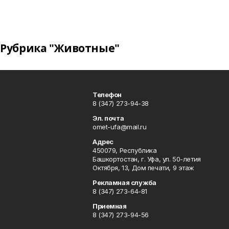
Рубрика "Животные"
Телефон
8 (347) 273-94-38
Эл. почта
omet-ufa@mail.ru
Адрес
450079, Республика
Башкортостан, г. Уфа, ул. 50-летия
Октября, 13, Дом печати, 9 этаж
Рекламная служба
8 (347) 273-64-81
Приемная
8 (347) 273-94-56