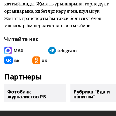
катгыйланды. Җәмәгать урыннарына, төрле дәүләт
органнарына, кибетләргә керү өчен, шулай ук ​​
җәмәгать транспорты һәм такси белән сәяхәт өчен
маскалар һәм перчаткалар кию мәҗбүри.
Читайте нас
Партнеры
Фотобанк
Рубрика "Еда и
журналистов РБ
напитки"