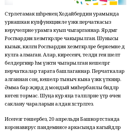
Стәрлетамак шәһәренең Ходайбердин урамында
урнашкан күпфункцияле үзәккә перчаткасыз
керүчеләрне урамга куып чыгарганнар. Ярдәмгә
Росгвардия хезмәткәрләре чакырылган. Шунысы
кызык, килгән Росгвардия хезмәткәрләре беркемне дә
кулга алмаган. Алар, киресенчә, телдән генә шелтә
белдергәннәр һәм үзәктән чыгарылган кешеләргә
перчаткалар тарата башлаганнар. Перчаткалар
алганнан соң, кешеләр тыныч кына үзәккә үткәннәр.
Әмма бар җирдә дә мондый миһербанлы бәндәләр
көтеп тормас. Шуңа күрә яңа таләпләрне үтәр өчен
саклану чараларын алдан хәстәрләгез.
Исегезгә төшерәбез, 20 апрельдән Башкортстанда
коронавирус пандемиясе аркасында кагыйдәләр