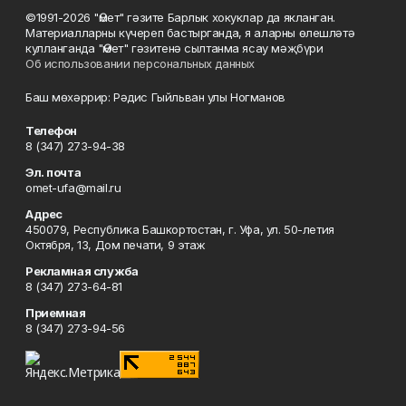
©1991-2026 "Өмет" гәзите Барлык хокуклар да якланган.
Материалларны күчереп бастырганда, я аларны өлешләтә
кулланганда "Өмет" гәзитенә сылтанма ясау мәҗбүри
Об использовании персональных данных
Баш мөхәррир: Рәдис Гыйльван улы Ногманов
Телефон
8 (347) 273-94-38
Эл. почта
omet-ufa@mail.ru
Адрес
450079, Республика Башкортостан, г. Уфа, ул. 50-летия
Октября, 13, Дом печати, 9 этаж
Рекламная служба
8 (347) 273-64-81
Приемная
8 (347) 273-94-56