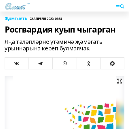
Җәмгыять
22 АПРЕЛЯ 2020, 06:58
Росгвардия куып чыгарган
Яңа таләпләрне үтәмичә җәмәгать
урыннарына кереп булмаячак.