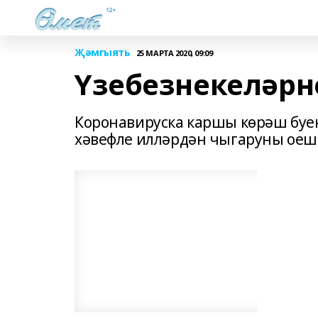
Җәмгыять
25 МАРТА 2020, 09:09
Үзебезнекеләр
Коронавируска каршы көрәш буе
хәвефле илләрдән чыгаруны ое