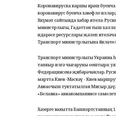
Коронавируска каршы көрәш буенча
коронавирус буенча хәвефле илләр
Хөкүмәт сайтында хәбәр ителә. Рус
министрлыгы, Гадәттән тыш хәллә
идарәсе ресурслары җәлеп ителәч
Транспорт министрлыгына йөкләтел
Транспорт министрлыгы Украина һ
тапкыр илгә чыгаруны оештыра: ук
Федерациясенә җибәрәчәкләр. Руси
мартта Киев -Мәскәү - Киев маршру
Авиаочыш туктатылган Мисыр дәүл
«Белавиа» авиакомпаниясе самоле
Хәзерге вакытта Башкортстанның 19