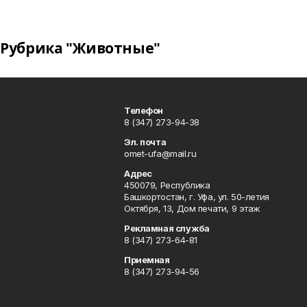
Рубрика "Животные"
Телефон
8 (347) 273-94-38
Эл. почта
omet-ufa@mail.ru
Адрес
450079, Республика
Башкортостан, г. Уфа, ул. 50-летия
Октября, 13, Дом печати, 9 этаж
Рекламная служба
8 (347) 273-64-81
Приемная
8 (347) 273-94-56