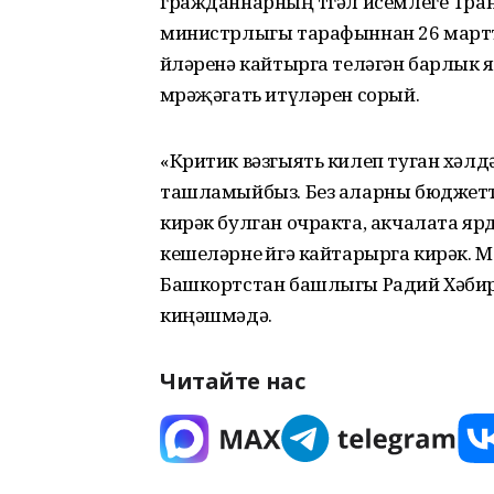
гражданнарның төгәл исемлеге Тр
министрлыгы тарафыннан 26 мартта
өйләренә кайтырга теләгән барлы
мөрәҗәгать итүләрен сорый.
«Критик вәзгыять килеп туган хәлд
ташламыйбыз. Без аларны бюджетт
кирәк булган очракта, акчалата ярд
кешеләрне өйгә кайтарырга кирәк. М
Башкортстан башлыгы Радий Хәбиров
киңәшмәдә.
Читайте нас