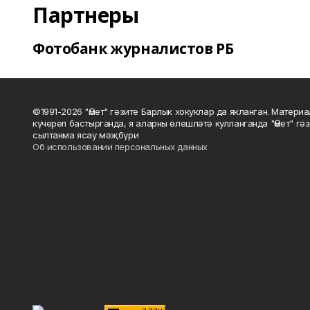
Партнеры
Фотобанк журналистов РБ
©1991-2026 "Өмет" гәзите Барлык хокуклар да якланган. Матери
күчереп бастырганда, я аларны өлешләтә кулланганда "Өмет" гә
сылтанма ясау мәҗбүри
Об использовании персональных данных