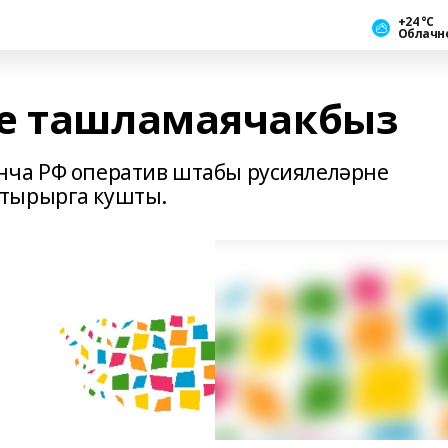
+24 °С
Облачн
не ташламаячакбыз
нча РФ оператив штабы русиялеләрне
штырырга кушты.