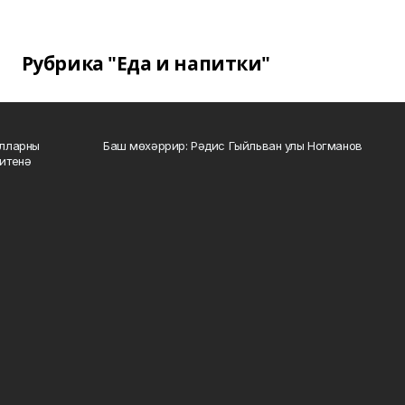
Рубрика "Еда и напитки"
алларны
Баш мөхәррир: Рәдис Гыйльван улы Ногманов
зитенә