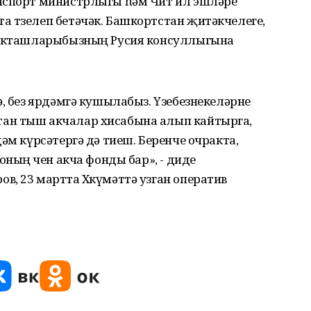
анспорт министрлыгы һәм Чит ил эшләре
 төзелеп бетәчәк. Башкортстан җитәкчелеге,
к якташларыбызның Русия консуллыгына
ә, без ярдәмгә кушылабыз. Үзебезнекеләрне
ан тыш акчалар хисабына алып кайтырга,
әм күрсәтергә дә тиеш. Беренче очракта,
оның өчен акча фонды бар», - диде
, 23 мартта Хөкүмәттә узган оператив