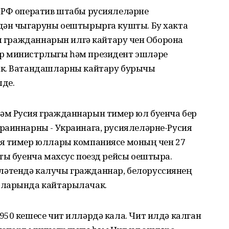
 РФ оператив штабы русиялеләрне
дән чыгаруны оештырырга кушты. Бу хакта
ия гражданнарын илгә кайтару өчен Оборона
р министрлыгы һәм президент эшләре
әк. Ватандашларны кайтару бурычы
де.
әм Русия гражданнарын тимер юл буенча бер
раиннарны - Украинага, русиялеләрне-Русия
я тимер юллары компаниясе моның өчен 27
ты буенча махсус поезд рейсы оештыра.
әтендә калучы гражданнар, белоруссиянең
тларында кайтарылачак.
50 кешесе чит илләрдә кала. Чит илдә калган