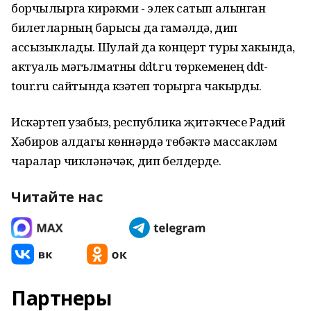
борчылырга кирәкми - элек сатып алынган
билетларның барысы да гамәлдә, дип
ассызыклады. Шулай да концерт туры хакында,
актуаль мәгълүматны ddt.ru төркеменең ddt-
tour.ru сайтында күзәтеп торырга чакырды.
Искәртеп узабыз, республика җитәкчесе Радий
Хәбиров алдагы көннәрдә төбәктә массакүләм
чаралар чикләнәчәк, дип белдерде.
Читайте нас
Партнеры