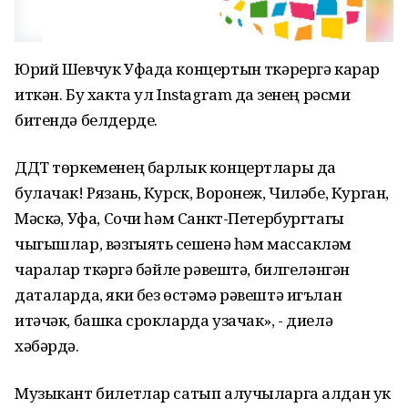
Юрий Шевчук Уфада концертын үткәрергә карар
иткән. Бу хакта ул Instagram да үзенең рәсми
битендә белдерде.
ДДТ төркеменең барлык концертлары да
булачак! Рязань, Курск, Воронеж, Чиләбе, Курган,
Мәскәү, Уфа, Сочи һәм Санкт-Петербургтагы
чыгышлар, вәзгыять үсешенә һәм массакүләм
чаралар үткәрүгә бәйле рәвештә, билгеләнгән
даталарда, яки без өстәмә рәвештә игълан
итәчәк, башка срокларда узачак», - диелә
хәбәрдә.
Музыкант билетлар сатып алучыларга алдан ук