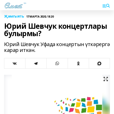
Җәмгыять
17 МАРТА 2020, 18:20
Юрий Шевчук концертлары
булырмы?
Юрий Шевчук Уфада концертын үткәрергә
карар иткән.