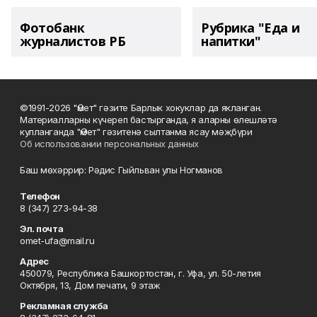
Фотобанк
Рубрика "Еда и
журналистов РБ
напитки"
©1991-2026 "Өмет" гәзите Барлык хокуклар да якланган.
Материалларны күчереп бастырганда, я аларны өлешләтә
кулланганда "Өмет" гәзитенә сылтанма ясау мәҗбүри
Об использовании персональных данных
Баш мөхәррир: Рәдис Гыйльван улы Ногманов
Телефон
8 (347) 273-94-38
Эл. почта
omet-ufa@mail.ru
Адрес
450079, Республика Башкортостан, г. Уфа, ул. 50-летия
Октября, 13, Дом печати, 9 этаж
Рекламная служба