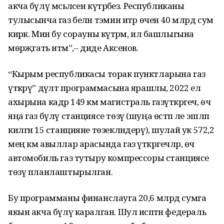
акча бүлү мәсьәләсен күтәрәбез. Республиканы
тулысынча газ белән тәэмин итәр өчен 40 млрд сум
кирәк. Мин бу сорауны күтәрәм, ил башлыгына
мөрәҗәгать итәм”,– диде Аксенов.
“Кырым республикасы торак пунктларына газ
үткәрү” дәүләт программасына ярашлы, 2022 ел
ахырына кадәр 149 км магистраль газүткәргеч, өч
яңа газ бүлү станциясе төзү (шуңа өстәп әле эшләп
килгән 15 станцияне төзекләндерү), шулай ук 572,2
мең км авыллар арасында газ үткәргечләр, өч
автомобиль газ тутыру компрессоры станциясе
төзү планлаштырылган.
Бу программаны финанслауга 20,6 млрд сумга
якын акча бүлү каралган. Шул исәптән федераль