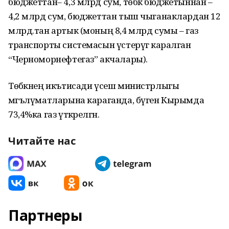
бюджеттан– 4,3 млрд сум, төбәк бюджетыннан –
4,2 млрд сум, бюджеттан тыш чыганаклардан 12
млрд.тан артык (моның 8,4 млрд сумы – газ
транспорты системасын үстерүгә каралган
“Черноморнефтегаз” акчалары).
Төбәкнең икътисади үсеш министрлыгы
мәгълүматларына караганда, бүген Кырымда
73,4%ка газ үткәрелгән.
Читайте нас
Партнеры