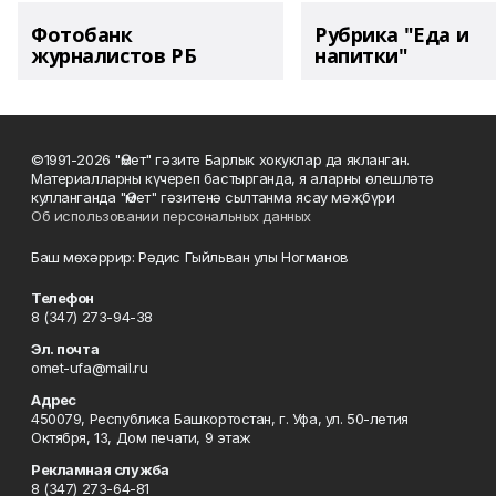
Фотобанк
Рубрика "Еда и
журналистов РБ
напитки"
©1991-2026 "Өмет" гәзите Барлык хокуклар да якланган.
Материалларны күчереп бастырганда, я аларны өлешләтә
кулланганда "Өмет" гәзитенә сылтанма ясау мәҗбүри
Об использовании персональных данных
Баш мөхәррир: Рәдис Гыйльван улы Ногманов
Телефон
8 (347) 273-94-38
Эл. почта
omet-ufa@mail.ru
Адрес
450079, Республика Башкортостан, г. Уфа, ул. 50-летия
Октября, 13, Дом печати, 9 этаж
Рекламная служба
8 (347) 273-64-81