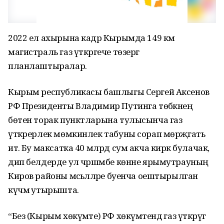
2022 ел ахырына кадәр Кырымда 149 км
магистраль газ үткәргече төзергә
планлаштыралар.
Кырым республикасы башлыгы Сергей Аксенов
РФ Президенты Владимир Путинга төбәкнең
бөтен торак пунктларына тулысынча газ
үткәрерлек мөмкинлек табуны сорап мөрәҗәгать
итә. Бу максатка 40 млрд сум акча кирәк булачак,
дип белдерде ул чәршәмбе көнне ярымутрауның
Киров районы мәсьәләләре буенча оештырылган
күчмә утырышта.
“Без (Кырым хөкүмәте) РФ хөкүмәтендә газ үткәрүгә