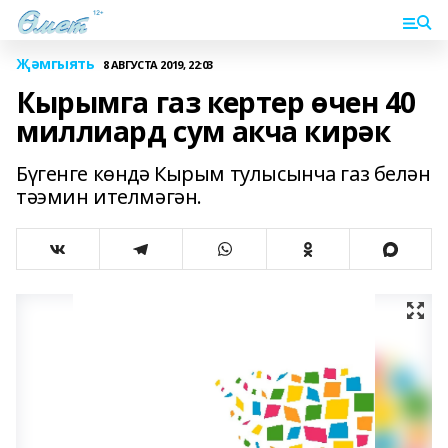
Җәмгыять
8 АВГУСТА 2019, 22:03
Кырымга газ кертер өчен 40
миллиард сум акча кирәк
Бүгенге көндә Кырым тулысынча газ белән
тәэмин ителмәгән.