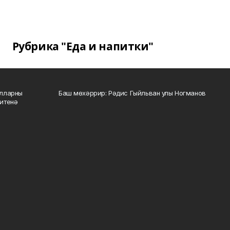
Рубрика "Еда и напитки"
алларны
Баш мөхәррир: Рәдис Гыйльван улы Ногманов
зитенә