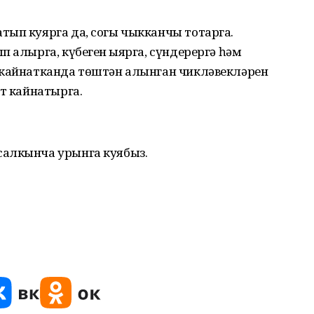
тып куярга да, согы чыкканчы тотарга.
 алырга, күбеген җыярга, сүндерергә һәм
 кайнатканда төштән алынган чикләвекләрен
ут кайнатырга.
салкынча урынга куябыз.