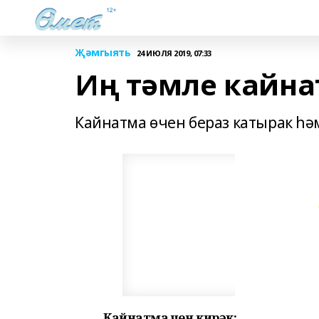
Җәмгыять
24 ИЮЛЯ 2019, 07:33
Иң тәмле кайнат
Кайнатма өчен бераз катырак һәм
Кайнатма өчен кирәк: