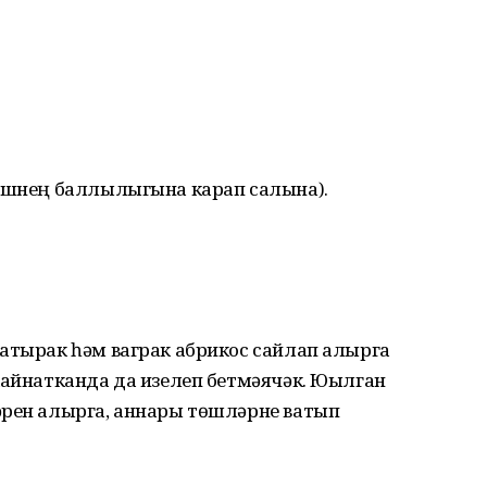
мешнең баллылыгына карап салына).
атырак һәм ваграк абрикос сайлап алырга
кайнатканда да изелеп бетмәячәк. Юылган
әрен алырга, аннары төшләрне ватып