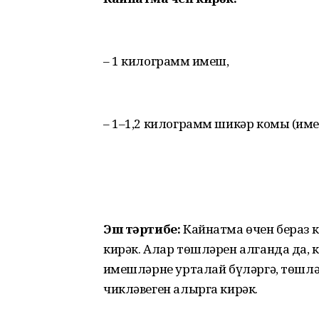
– 1 килограмм җимеш,
– 1–1,2 килограмм шикәр комы (җи
Эш тәртибе:
Кайнатма өчен бераз к
кирәк. Алар төшләрен алганда да, 
җимешләрне урталай бүләргә, төшл
чикләвеген алырга кирәк.