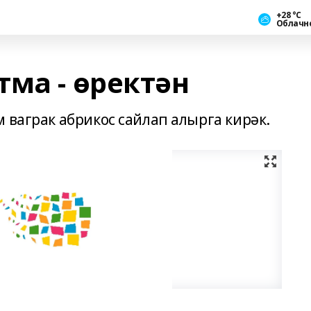
+28 °С
Облачн
ма - өректән
 ваграк абрикос сайлап алырга кирәк.