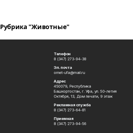
Рубрика "Животные"
Телефон
8 (347) 273-94-38
Эл. почта
omet-ufa@mail.ru
Адрес
450079, Республика
Башкортостан, г. Уфа, ул. 50-летия
Октября, 13, Дом печати, 9 этаж
Рекламная служба
8 (347) 273-64-81
Приемная
8 (347) 273-94-56