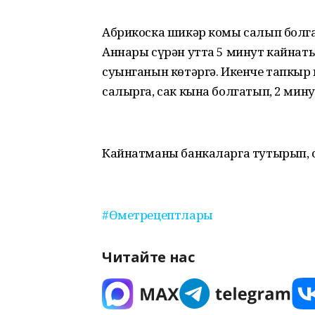
Абрикоска шикәр комы салып болга
Аннары сүрән утта 5 минут кайнатып
суынганын көтәргә. Икенче тапкыр
салырга, сак кына болгатып, 2 мин
Кайнатманы банкаларга тутырып, 
#Өметрецептлары
Читайте нас