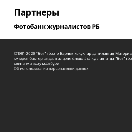
Партнеры
Фотобанк журналистов РБ
©1991-2026 "Өмет" гәзите Барлык хокуклар да якланган. Матери
күчереп бастырганда, я аларны өлешләтә кулланганда "Өмет" гә
сылтанма ясау мәҗбүри
Об использовании персональных данных