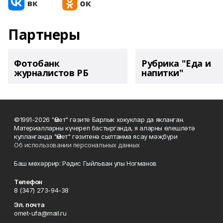
Партнеры
Фотобанк
Рубрика "Еда и
журналистов РБ
напитки"
©1991-2026 "Өмет" гәзите Барлык хокуклар да якланган.
Материалларны күчереп бастырганда, я аларны өлешләтә
кулланганда "Өмет" гәзитенә сылтанма ясау мәҗбүри
Об использовании персональных данных
Баш мөхәррир: Рәдис Гыйльван улы Ногманов
Телефон
8 (347) 273-94-38
Эл. почта
omet-ufa@mail.ru