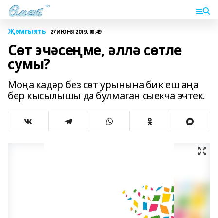
Җәмгыять
27 ИЮНЯ 2019, 08:49
Сөт эчәсеңме, әллә сөтле
сумы?
Моңа кадәр без сөт урынына бик еш аңа
бер кысылышы да булмаган сыекча эчтек.