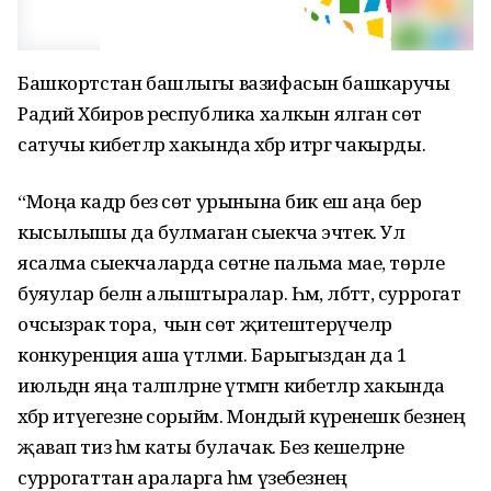
Башкортстан башлыгы вазифасын башкаручы
Радий Хәбиров республика халкын ялган сөт
сатучы кибетләр хакында хәбәр итәргә чакырды.
“Моңа кадәр без сөт урынына бик еш аңа бер
кысылышы да булмаган сыекча эчтек. Ул
ясалма сыекчаларда сөтне пальма мае, төрле
буяулар белән алыштыралар. Һәм, әлбәттә, суррогат
очсызрак тора, ә чын сөт җитештерүчеләр
конкуренция аша үтәлми. Барыгыздан да 1
июльдән яңа таләпләрне үтәмәгән кибетләр хакында
хәбәр итүегезне сорыйм. Мондый күренешкә безнең
җавап тиз һәм каты булачак. Без кешеләрне
суррогаттан араларга һәм үзебезнең