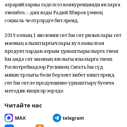
аграрийларны гаделсез конкуренциядән якларга
тиешбез, – дип язды Радий Хәбиров үзенең
социаль челтәрләрдәге битләрендә.
2019 елның 1 июленнән сөт һәм сөт ризыклары сөт
маеның алыштыргычлары кулланылган
продуктлардан аерым урнаштырылырга тиеш
һәм анда сөт маеның юклыгы язылырга тиеш.
Роспотребнадзор Русиянең Сәнәгать һәм сәүдә
министрлыгы белән берлектә кибет киштәләрендә
сөт һәм сөтле продукцияне урнаштыру буенча
методик киңәшләр әзерләде.
Читайте нас