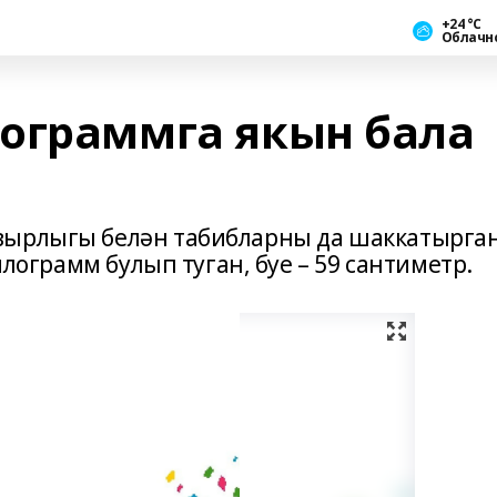
+24 °С
Облачн
ограммга якын бала
вырлыгы белән табибларны да шаккатырга
илограмм булып туган, буе – 59 сантиметр.