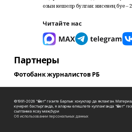
озын кешеләр булган: әнисенең буе – 
Читайте нас
Партнеры
Фотобанк журналистов РБ
©1991-2026 "Өмет" гәзите Барлык хокуклар да якланган. Матери
күчереп бастырганда, я аларны өлешләтә кулланганда "Өмет" гә
сылтанма ясау мәҗбүри
Об использовании персональных данных