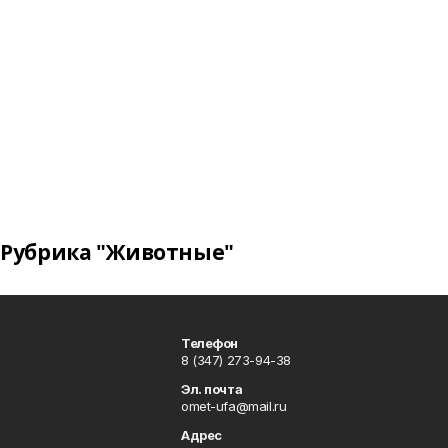
Рубрика "Животные"
Телефон
8 (347) 273-94-38
Эл. почта
omet-ufa@mail.ru
Адрес