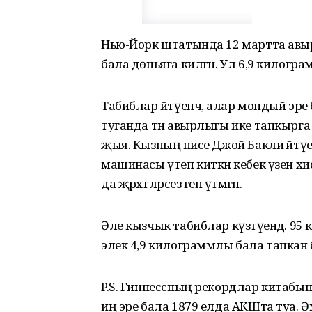
Нью-Йорк штатында 12 мартта авы
бала дөньяга килгән. Ул 6,9 килогра
Табиблар әйтүенчә, алар мондый эре 
туганда тән авырлыгы ике тапкырга 
җыя. Кызның әнисе Джой Бакли әйтүе
машинасы үтеп киткән кебек үзен хис
да җәрәхәтләрсез генә үтмәгән.
Әле кызчык табиблар күзәтүендә. 9
элек 4,9 килограммлы бала тапкан 
P.S. Гиннессның рекордлар китабы
иң эре бала 1879 елда АКШта туа. Әмма