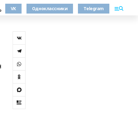
VK
Одноклассники
Telegram
о
н