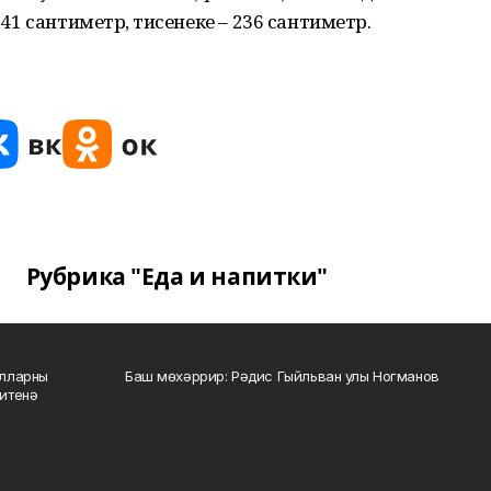
241 сантиметр, әтисенеке – 236 сантиметр.
Рубрика "Еда и напитки"
алларны
Баш мөхәррир: Рәдис Гыйльван улы Ногманов
зитенә