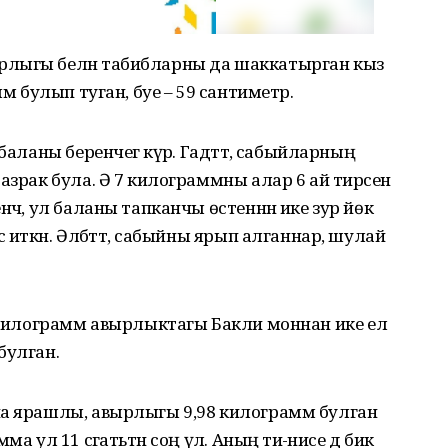
рлыгы белән табибларны да шаккатырган кыз
мм булып туган, буе – 59 сантиметр.
баланы беренчегә күрә. Гадәттә, сабыйларның
азрак була. Ә 7 килограммны алар 6 ай тирәсенә
нчә, ул баланы тапканчы өстеннән ике зур йөк
 иткән. Әлбәттә, сабыйны ярып алганнар, шулай
5 килограмм авырлыктагы Бакли моннан ике ел
булган.
на ярашлы, авырлыгы 9,98 килограмм булган
 ул 11 сәгатьтән соң үлә. Аның әти-әнисе дә бик