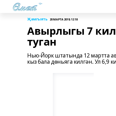
Җәмгыять
20 МАРТА 2019, 12:18
Авырлыгы 7 кил
туган
Нью-Йорк штатында 12 мартта а
кыз бала дөньяга килгән. Ул 6,9 к