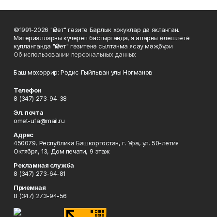
©1991-2026 "Өмет" гәзите Барлык хокуклар да якланган.
Материалларны күчереп бастырганда, я аларны өлешләтә
кулланганда "Өмет" гәзитенә сылтанма ясау мәҗбүри
Об использовании персональных данных
Баш мөхәррир: Рәдис Гыйльван улы Ногманов
Телефон
8 (347) 273-94-38
Эл. почта
omet-ufa@mail.ru
Адрес
450079, Республика Башкортостан, г. Уфа, ул. 50-летия
Октября, 13, Дом печати, 9 этаж
Рекламная служба
8 (347) 273-64-81
Приемная
8 (347) 273-94-56