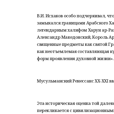
В.И. Исхаков особо подчеркивал, ч
замыкался границами Арабского Хал
легендарным халифом Харун ар-Раш
Александр Македонский, Король Ар
священные предметы как святой Гр
как неотъемлемая составляющая ку
форм проявления духовной жизни».
Мусульманский Ренессанс XX-XXI вв
Эта историческая оценка той далек
перекликается с цивилизационным