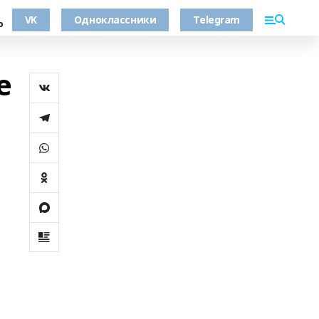
VK
Одноклассники
Telegram
о
е