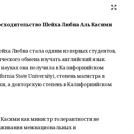
осходительство Шейха Любна Аль Касими
йха Любна стала одним из первых студентов,
ческого обмена изучать английский язык.
 науках она получила в Калифорнийском
rnia State University), степень магистра в
и, а докторскую степень в Калифорнийском
ь Касими как министр толерантности не
алаживания межнациональных и