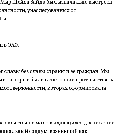
Мир Шейха Зайда был изначально выстроен
рантности, унаследованных от
 вв.
 в ОАЭ.
т славы без славы страны и ее граждан. Мы
, которые были в состоянии противостоять
самоотверженности, которая сформировала
ра является не мало выдающихся достижений
 уникальный социум, возникший как