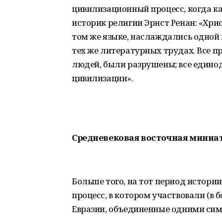
цивилизационный процесс, когда к
историк религии Эрнст Ренан: «Хри
том же языке, наслаждались одной 
тех же литературных трудах. Все п
людей, были разрушены; все едино
цивилизации».
Средневековая восточная миниа
Больше того, на тот период истор
процесс, в котором участвовали (в
Евразии, объединенные одними си