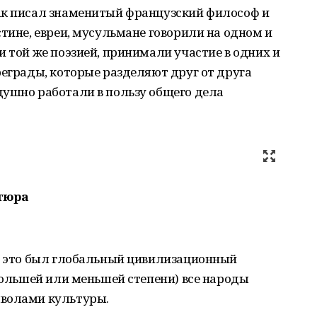
ак писал знаменитый французский философ и
стине, евреи, мусульмане говорили на одном и
и той же поэзией, принимали участие в одних и
реграды, которые разделяют друг от друга
душно работали в пользу общего дела
тюра
ии это был глобальный цивилизационный
 большей или меньшей степени) все народы
мволами культуры.