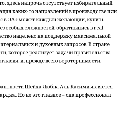
о, здесь напрочь отсутствует избирательный
ация каких-то направлений в производстве или
нес в ОАЭ может каждый желающий, купить
з особых сложностей, обратившись в real
щество нацелено на поддержку максимальной
материальных и духовных запросов. В стране
и, которое реализует задачи правительства
ласия, и, прежде всего веротерпимости.
рантности Шейха Любна Аль Касими является
рджа. Но не это главное – она профессионал