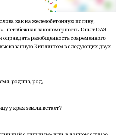
слова как на железобетонную истину,
» - неизбежная закономерность. Опыт ОАЭ
ки оправдать разобщенность современного
 высказанную Киплингом в следующих двух
емя, родина, род,
цу у края земли встает?
«сильный с сильным» или, в данном случае,