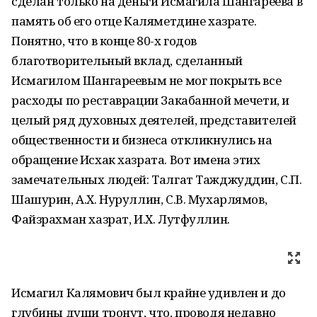
сделан только на деньги Исмагила Шангареева в
память об его отце Каляметдине хазрате.
Понятно, что в конце 80-х годов
благотворительный вклад, сделанный
Исмагилом Шангареевым не мог покрыть все
расходы по реставрации Закабанной мечети, и
целый ряд духовных деятелей, представителей
общественности и бизнеса откликнулись на
обращение Исхак хазрата. Вот имена этих
замечательных людей: Талгат Тажджуддин, С.П.
Шашурин, А.Х. Нуруллин, С.В. Мухарлямов,
Файзрахман хазрат, И.Х. Лутфуллин.
Исмагил Калямович был крайне удивлен и до
глубины души тронут, что, проводя недавно