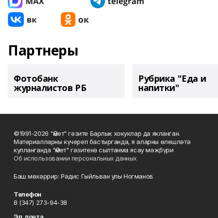
Партнеры
Фотобанк
Рубрика "Еда и
журналистов РБ
напитки"
©1991-2026 "Өмет" гәзите Барлык хокуклар да якланган.
Материалларны күчереп бастырганда, я аларны өлешләтә
кулланганда "Өмет" гәзитенә сылтанма ясау мәҗбүри
Об использовании персональных данных
Баш мөхәррир: Рәдис Гыйльван улы Ногманов
Телефон
8 (347) 273-94-38
Эл. почта