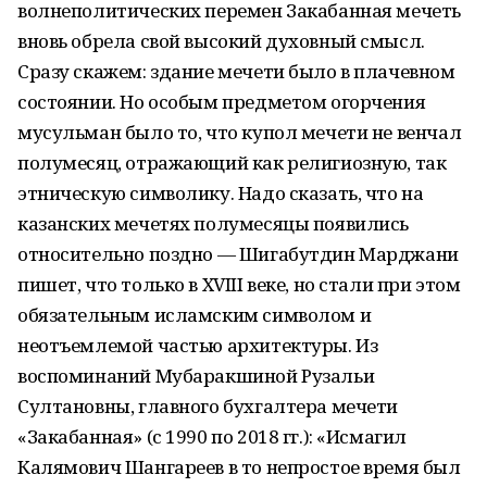
волнеполитических перемен Закабанная мечеть
вновь обрела свой высокий духовный смысл.
Сразу скажем: здание мечети было в плачевном
состоянии. Но особым предметом огорчения
мусульман было то, что купол мечети не венчал
полумесяц, отражающий как религиозную, так
этническую символику. Надо сказать, что на
казанских мечетях полумесяцы появились
относительно поздно — Шигабутдин Марджани
пишет, что только в XVIII веке, но стали при этом
обязательным исламским символом и
неотъемлемой частью архитектуры. Из
воспоминаний Мубаракшиной Рузальи
Султановны, главного бухгалтера мечети
«Закабанная» (с 1990 по 2018 гг.): «Исмагил
Калямович Шангареев в то непростое время был