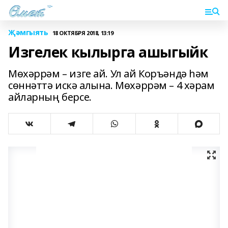
Җәмгыять
18 ОКТЯБРЯ 2018, 13:19
Изгелек кылырга ашыгыйк
Мөхәррәм – изге ай. Ул ай Коръәндә һәм
сөннәттә искә алына. Мөхәррәм – 4 хәрам
айларның берсе.