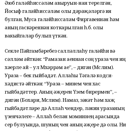
Әюб галәйһиссәләм авыруын-нан терелгән,
Йосыф галәйһиссәләм олы дәрәҗәләргә ия
булган, Муса галәйһиссәләм Фиргавеннән һәм
аның гаскәреннән коткарылган һ.б. олы
вакыйгалар булып үткән.
Сөекле Пәйгамбәребез салләллаһу галәйһи вә
сәлләм әйткән: “Рамазан аеннан соң ураза өчен иң
хәерле ай – ул Мөхәррәм ае”, – дигән (Мөслим).
Ураза – бөек гыйбадәт. Аллаһы Тәгалә кодси-
хәдистә әйткән: “Ураза – минем өчен хас
гыйбадәттер. Аның әҗерен Үзем бирермен”, –
дигән (Бохари, Мөслим). Намаз, зәкәт һәм хаҗ
гыйбадәтләре дә Аллаһ өчендер, ләкин уразаның
үзенчәлеге – Аллаһ белән мөэминнең арасында
сер булуында, шуның өчен аның әҗере дә олы. Ни