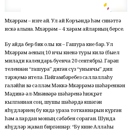
Мөхәррәм – изге ай. Ул ай Коръәндә һәм сөннәттә
искә алына. Мөхәррәм – 4 хәрам айларның берсе.
Бу айда бер бик олы көн – Гашура көне бар. Ул
Мөхәррәм аеның 10 нчы көненә туры килә (быел
милади календарь буенча 20 сентябрь). Гарәп
теленнән “гашура” дигән сүз “унынчы” дип
тәрҗемә ителә. Пәйгамбәребез салләллаһу
галәйһи вә сәлләм Мәккә-Мөкәррәмә шәһәреннән
Мәдинә-әл-Мөнәввәрә шәһәренә һиҗрәт
кылганнан соң, шушы шәһәрдә яшәгән
яһүдләрнең бу көндә ураза тотканнарын күргән
һәм алардан моның сәбәбен сораган. Шунда
яһүдләр җавап биргәннәр: “Бу көнне Аллаһы