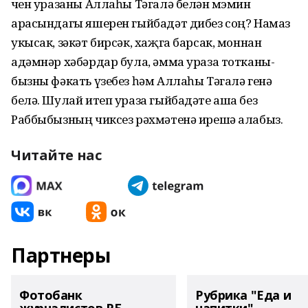
өчен уразаны Аллаһы Тәгалә белән мөэмин
арасындагы яшерен гыйбадәт дибез соң? Намаз
укысак, зәкәт бирсәк, хаҗга барсак, моннан
адәмнәр хәбәрдар була, әмма ураза тотканы-
бызны фәкать үзебез һәм Аллаһы Тәгалә генә
белә. Шулай итеп ураза гыйбадәте аша без
Раббыбызның чиксез рәхмәтенә ирешә алабыз.
Читайте нас
Партнеры
Фотобанк
Рубрика "Еда и