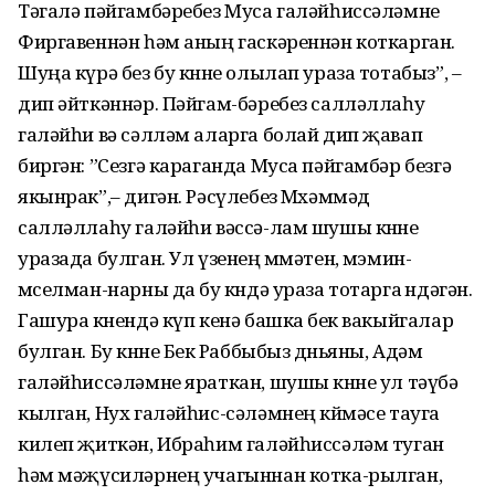
Тәгалә пәйгамбәребез Муса галәйһиссәләмне
Фиргавеннән һәм аның гаскәреннән коткарган.
Шуңа күрә без бу көнне олылап ураза тотабыз”, –
дип әйткәннәр. Пәйгам-бәребез салләллаһу
галәйһи вә сәлләм аларга болай дип җавап
биргән: ”Сезгә караганда Муса пәйгамбәр безгә
якынрак”,– дигән. Рәсүлебез Мөхәммәд
салләллаһу галәйһи вәссә-лам шушы көнне
уразада булган. Ул үзенең өммәтен, мөэмин-
мөселман-нарны да бу көндә ураза тотарга өндәгән.
Гашура көнендә күп кенә башка бөек вакыйгалар
булган. Бу көнне Бөек Раббыбыз дөньяны, Адәм
галәйһиссәләмне яраткан, шушы көнне ул тәүбә
кылган, Нух галәйһис-сәләмнең көймәсе тауга
килеп җиткән, Ибраһим галәйһиссәләм туган
һәм мәҗүсиләрнең учагыннан котка-рылган,