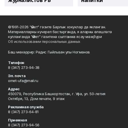
журналистов РБ
напитки"
©1991-2026 "Өмет" гәзите Барлык хокуклар да якланган.
Материалларны күчереп бастырганда, я аларны өлешләтә
кулланганда "Өмет" гәзитенә сылтанма ясау мәҗбүри
Об использовании персональных данных
Баш мөхәррир: Рәдис Гыйльван улы Ногманов
Телефон
8 (347) 273-94-38
Эл. почта
omet-ufa@mail.ru
Адрес
450079, Республика Башкортостан, г. Уфа, ул. 50-летия
Октября, 13, Дом печати, 9 этаж
Рекламная служба
8 (347) 273-64-81
Приемная
8 (347) 273-94-56