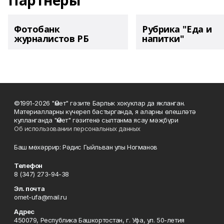
Партнеры
Фотобанк
Рубрика "Еда и
журналистов РБ
напитки"
©1991-2026 "Өмет" гәзите Барлык хокуклар да якланган.
Материалларны күчереп бастырганда, я аларны өлешләтә
кулланганда "Өмет" гәзитенә сылтанма ясау мәҗбүри
Об использовании персональных данных
Баш мөхәррир: Рәдис Гыйльван улы Ногманов
Телефон
8 (347) 273-94-38
Эл. почта
omet-ufa@mail.ru
Адрес
450079, Республика Башкортостан, г. Уфа, ул. 50-летия