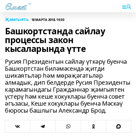
Җәмгыять
18 МАРТА 2018, 19:30
Башкортстанда сайлау
процессы закон
кысаларында үтте
Русия Президентын сайлау үткәрү буенча
Башкортстан биләмәсендә җитди
шикаятьләр һәм мөрәҗәгатьләр
алмадык, дип белдерде Русия Президенты
карамагындагы Гражданнар җәмгыятен
үстерү һәм кеше хокуклары буенча совет
әгъзасы, Кеше хокуклары буенча Мәскәү
бюросы башлыгы Александр Брод.