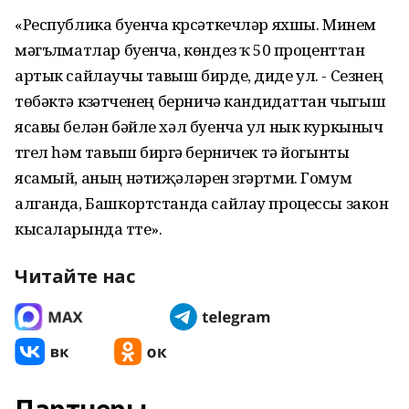
«Республика буенча күрсәткечләр яхшы. Минем
мәгълүматлар буенча, көндез үҡ 50 проценттан
артык сайлаучы тавыш бирде, диде ул. - Сезнең
төбәктә күзәтүченең берничә кандидаттан чыгыш
ясавы белән бәйле хәл буенча ул нык куркыныч
түгел һәм тавыш бирүгә берничек тә йогынты
ясамый, аның нәтиҗәләрен үзгәртми. Гомум
алганда, Башкортстанда сайлау процессы закон
кысаларында үтте».
Читайте нас