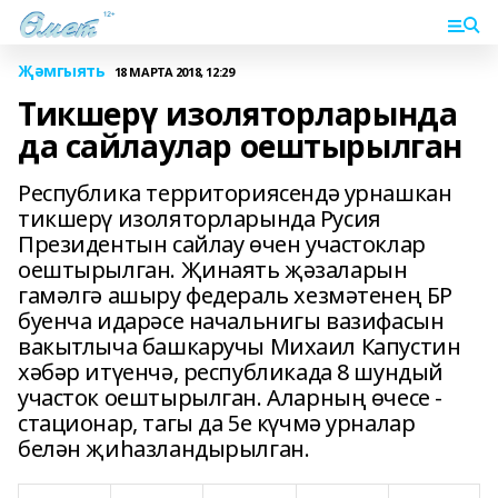
Җәмгыять
18 МАРТА 2018, 12:29
Тикшерү изоляторларында
да сайлаулар оештырылган
Республика территориясендә урнашкан
тикшерү изоляторларында Русия
Президентын сайлау өчен участоклар
оештырылган. Җинаять җәзаларын
гамәлгә ашыру федераль хезмәтенең БР
буенча идарәсе начальнигы вазифасын
вакытлыча башкаручы Михаил Капустин
хәбәр итүенчә, республикада 8 шундый
участок оештырылган. Аларның өчесе -
стационар, тагы да 5е күчмә урналар
белән җиһазландырылган.