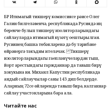
БР Иҗтимагый тикшерү комиссиясе рәисе Олег
Галин билгеләвенчә, республикада Русиядә иң
беренче булып тикшерү изоляторларындагы
сайлауларда иҗтимагый күзәтү оештырылган.
Русиянең башка төбәкләренә дә бу тәҗрибәне
өйрәнергә тәкъдим ителәчәк. Тикшерү
изоляторларындагы гаепләнүчеләрдән тыш,
йорт арестындагы гаржданнар да тавыш бирү
хокукына ия. Михаил Капустин республикада
андый сайлаучылар саны 143 дип белдерде.
Аларның 72се өйләрендә тавыш бирә, калганнар
сайлау участокларына бара ала.
Читайте нас