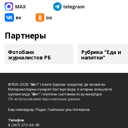
Партнеры
Фотобанк
Рубрика "Еда и
журналистов РБ
напитки"
©1991-2026 "Өмет" гәзите Барлык хокуклар да якланган.
Материалларны күчереп бастырганда, я аларны өлешләтә
кулланганда "Өмет" гәзитенә сылтанма ясау мәҗбүри
Об использовании персональных данных
Баш мөхәррир: Рәдис Гыйльван улы Ногманов
Телефон
8 (347) 273-94-38