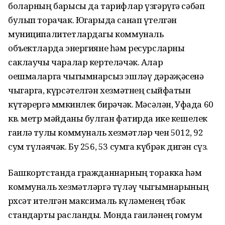
боларның барысы да тарифлар үзгәрүгә сәбәп
булып торачак. Югарыда санап үтелгән
муниципалитетлардагы коммуналь
объектларда энергияне һәм ресурсларны
саклаучы чаралар кертеләчәк. Алар
оешмаларга чыгымнарсыз эшләү дәрәҗәсенә
чыгарга, күрсәтелгән хезмәтнең сыйфатын
күтәрергә мөмкинлек бирәчәк. Мәсәлән, Уфада 60
кв. метр мәйданы булган фатирда ике кешелек
гаилә тулы коммуналь хезмәтләр өчен 5012, 92
сум түләячәк. Бу 256, 53 сумга күбрәк дигән сүз.
Башкортстанда гражданнарның торакка һәм
коммуналь хезмәтләргә түләү чыгымнарының
рөхсәт ителгән максималь күләменең төбәк
стандарты расланды. Монда гаиләнең гомум