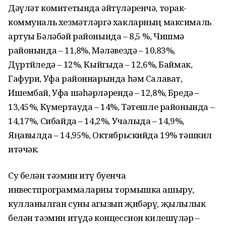
Дәүләт комитетында әйтүләренчә, торак-
коммуналь хезмәтләргә хакларның максималь
артуы Бәләбәй районында – 8,5 %, Чишмә
районында – 11,8%, Мәләвездә – 10,83%,
Дүртөйледә – 12%, Кыйгыда – 12,6%, Баймак,
Гафури, Уфа районнарында һәм Салават,
Ишембай, Уфа шәһәрләрендә – 12,8%, Бөредә –
13,45%, Күмертауда – 14%, Тәтешле районында –
14,17%, Сибайда – 14,2%, Учалыда – 14,9%,
Яңавылда – 14,95%, Октябрьскийда 19% тәшкил
итәчәк.
Су белән тәэмин итү буенча
инвестпрограммаларны тормышка ашыру,
кулланылган суны агызып җибәрү, җылылык
белән тәэмин итүдә концессион килешүләр –