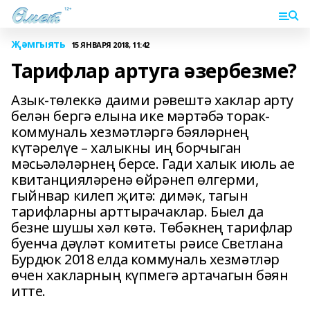
Җәмгыять
15 ЯНВАРЯ 2018, 11:42
Тарифлар артуга әзербезме?
Азык-төлеккә даими рәвештә хаклар арту
белән бергә елына ике мәртәбә торак-
коммуналь хезмәтләргә бәяләрнең
күтәрелүе – халыкны иң борчыган
мәсьәләләрнең берсе. Гади халык июль ае
квитанцияләренә өйрәнеп өлгерми,
гыйнвар килеп җитә: димәк, тагын
тарифларны арттырачаклар. Быел да
безне шушы хәл көтә. Төбәкнең тарифлар
буенча дәүләт комитеты рәисе Светлана
Бурдюк 2018 елда коммуналь хезмәтләр
өчен хакларның күпмегә артачагын бәян
итте.