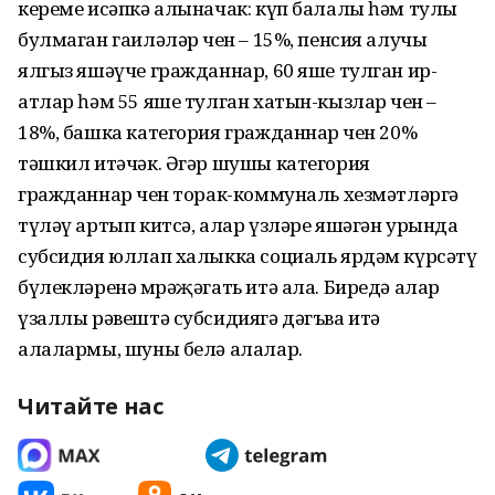
кереме исәпкә алыначак: күп балалы һәм тулы
булмаган гаиләләр өчен – 15%, пенсия алучы
ялгыз яшәүче гражданнар, 60 яше тулган ир-
атлар һәм 55 яше тулган хатын-кызлар өчен –
18%, башка категория гражданнар өчен 20%
тәшкил итәчәк. Әгәр шушы категория
гражданнар өчен торак-коммуналь хезмәтләргә
түләү артып китсә, алар үзләре яшәгән урында
субсидия юллап халыкка социаль ярдәм күрсәтү
бүлекләренә мөрәҗәгать итә ала. Биредә алар
үзаллы рәвештә субсидиягә дәгъва итә
алалармы, шуны белә алалар.
Читайте нас