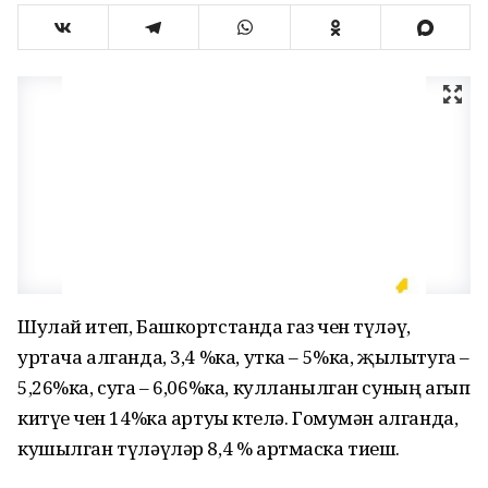
Шулай итеп, Башкортстанда газ өчен түләү,
уртача алганда, 3,4 %ка, утка – 5%ка, җылытуга –
5,26%ка, суга – 6,06%ка, кулланылган суның агып
китүе өчен 14%ка артуы көтелә. Гомумән алганда,
кушылган түләүләр 8,4 % артмаска тиеш.