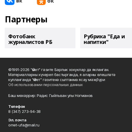
Партнеры
Фотобанк
Рубрика "Еда и
журналистов РБ
напитки"
©1991-2026 "Өмет" гәзите Барлык хокуклар да якланган.
Материалларны күчереп бастырганда, я аларны өлешләтә
кулланганда "Өмет" гәзитенә сылтанма ясау мәҗбүри
Об использовании персональных данных
Баш мөхәррир: Рәдис Гыйльван улы Ногманов
Телефон
8 (347) 273-94-38
Эл. почта
omet-ufa@mail.ru